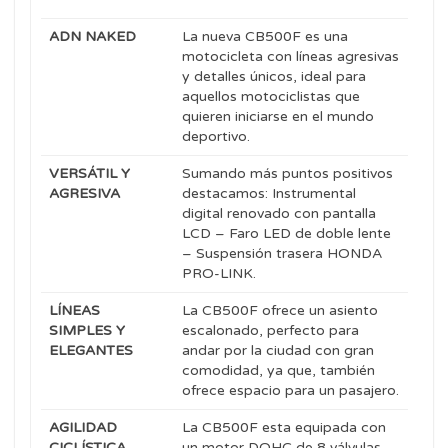
ADN NAKED
La nueva CB500F es una
motocicleta con líneas agresivas
y detalles únicos, ideal para
aquellos motociclistas que
quieren iniciarse en el mundo
deportivo.
VERSÁTIL Y
Sumando más puntos positivos
AGRESIVA
destacamos: Instrumental
digital renovado con pantalla
LCD – Faro LED de doble lente
– Suspensión trasera HONDA
PRO-LINK.
LÍNEAS
La CB500F ofrece un asiento
SIMPLES Y
escalonado, perfecto para
ELEGANTES
andar por la ciudad con gran
comodidad, ya que, también
ofrece espacio para un pasajero.
AGILIDAD
La CB500F esta equipada con
CICLÍSTICA
un motor DOHC de 8 válvulas,